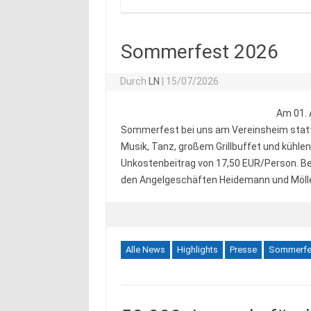
Sommerfest 2026
Durch
LN
|
15/07/2026
Am 01. 
Sommerfest bei uns am Vereinsheim statt.
Musik, Tanz, großem Grillbuffet und kühle
Unkostenbeitrag von 17,50 EUR/Person. Be
den Angelgeschäften Heidemann und Mölle
Alle News
Highlights
Presse
Sommerfe