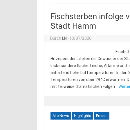
Fischsterben infolge 
Stadt Hamm
Durch
LN
|
13/07/2026
Fischs
Hitzeperioden stellen die Gewässer der S
Insbesondere flache Teiche, Altarme und 
anhaltend hohe Lufttemperaturen. In de
Temperaturen von über 29 °C erwärmen. Da
mit teilweise dramatischen Folgen…
Weiter
Alle News
Highlights
Presse