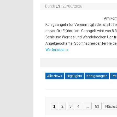
Durch
LN
|
23/06/2026
Am komm
Königsangeln für Vereinmitglieder statt.Tr
es vor Ort Frühstück. Geangelt wird von 8
Schleuse Werries und Wendebecken Uentrop
Angelgeschäfte, Sportfischercenter Heid
Weiterlesen »
Alle News
Highlights
Königsangeln
Pre
Posts
1
2
3
4
…
53
Nächst
navigation