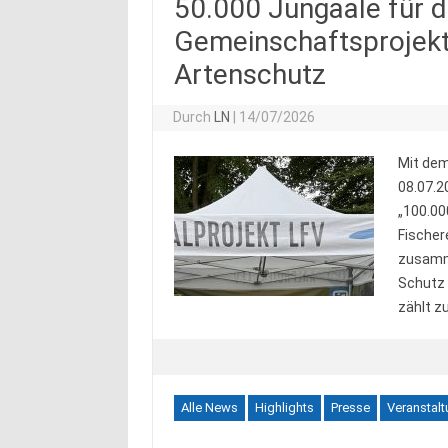
50.000 Jungaale für d
Gemeinschaftsprojekt 
Artenschutz
Durch
LN
|
14/07/2026
Mit dem
08.07.2
„100.000
Fischer
zusamme
Schutz 
zählt z
Alle News
Highlights
Presse
Veranstal