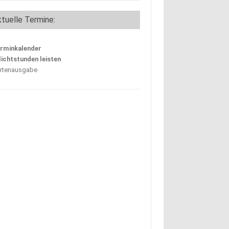
ngaale für die Lippe – Gemeinschaftsprojekt setzt Zeichen für den A
tuelle Termine:
rminkalender
lichtstunden leisten
rtenausgabe