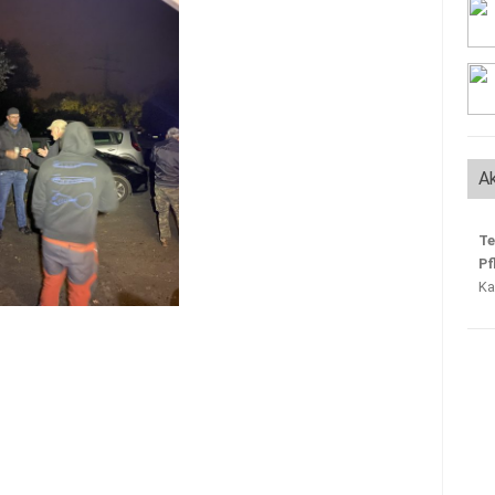
Ak
Te
Pf
Ka