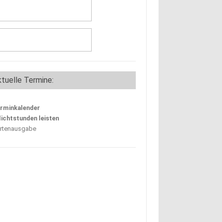
tuelle Termine:
rminkalender
lichtstunden leisten
rtenausgabe