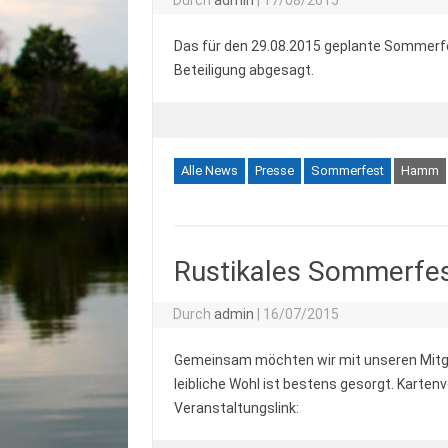
Das für den 29.08.2015 geplante Sommerfe
Beteiligung abgesagt.
Alle News
Presse
Sommerfest
Hamm
Rustikales Sommerfe
Durch
admin
|
16/07/2015
Gemeinsam möchten wir mit unseren Mitgl
leibliche Wohl ist bestens gesorgt. Kart
Veranstaltungslink: