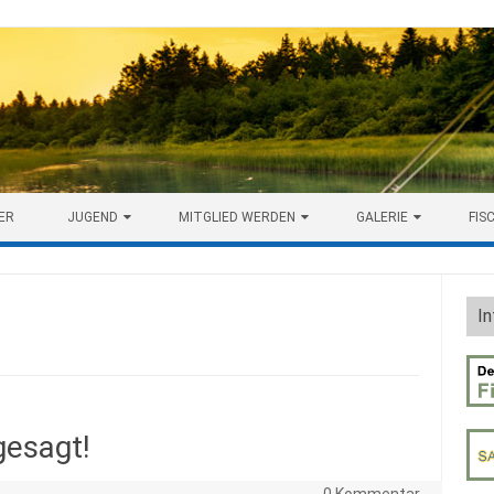
ER
JUGEND
MITGLIED WERDEN
GALERIE
FIS
In
esagt!
0 Kommentar