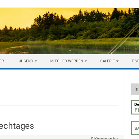
ER
JUGEND
MITGLIED WERDEN
GALERIE
FIS
In
rechtages
0 Kommentar