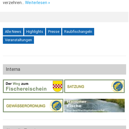
verzehren…
Weiterlesen »
Alle News
Highlights
Presse
Raubfischangeln
Veranstaltungen
Interna