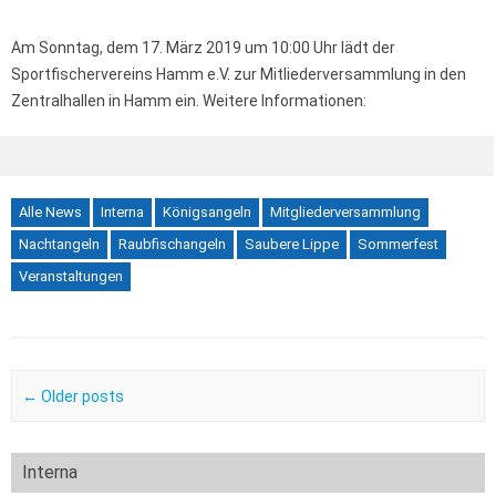
Am Sonntag, dem 17. März 2019 um 10:00 Uhr lädt der
Sportfischervereins Hamm e.V. zur Mitliederversammlung in den
Zentralhallen in Hamm ein. Weitere Informationen:
Alle News
Interna
Königsangeln
Mitgliederversammlung
Nachtangeln
Raubfischangeln
Saubere Lippe
Sommerfest
Veranstaltungen
Post navigation
←
Older posts
Interna