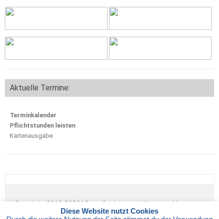
Aktuelle Termine:
Terminkalender
Pflichtstunden leisten
Kartenausgabe
Copyright 2018-2022 | Sportfischerverein Hamm e.V.
Diese Website nutzt Cookies
IMPRESSUM
|
DATENSCHUTZ