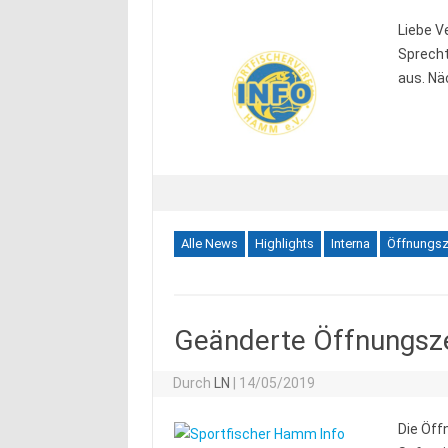
Liebe V
Sprecht
aus. Nä
Alle News
Highlights
Interna
Öffnungsz
Geänderte Öffnungsz
Durch
LN
|
14/05/2019
Die Öff