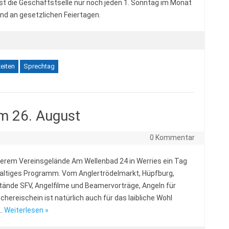
ist die Geschäftstselle nur noch jeden 1. Sonntag im Monat
und an gesetzlichen Feiertagen.
eiten
Sprechtag
am 26. August
0 Kommentar
serem Vereinsgelände Am Wellenbad 24 in Werries ein Tag
hhaltiges Programm. Vom Anglertrödelmarkt, Hüpfburg,
tände SFV, Angelfilme und Beamervorträge, Angeln für
hereischein ist natürlich auch für das laibliche Wohl
,…
Weiterlesen »