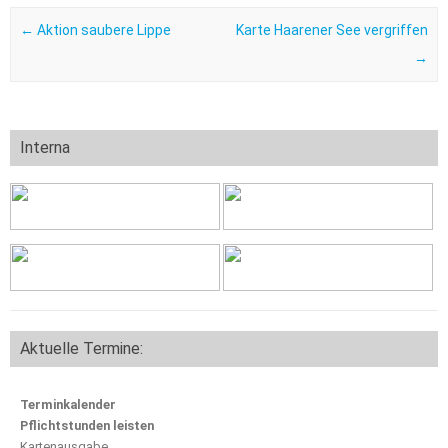
Post navigation
←
Aktion saubere Lippe
Karte Haarener See vergriffen
→
Interna
Aktuelle Termine:
Terminkalender
Pflichtstunden leisten
Kartenausgabe