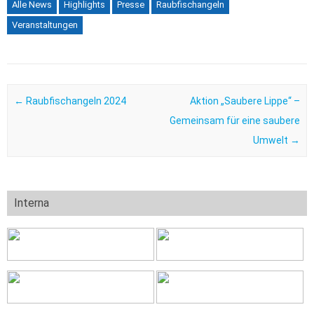
Alle News
Highlights
Presse
Raubfischangeln
Veranstaltungen
Post navigation
←
Raubfischangeln 2024
Aktion „Saubere Lippe“ –
Gemeinsam für eine saubere
Umwelt
→
Interna