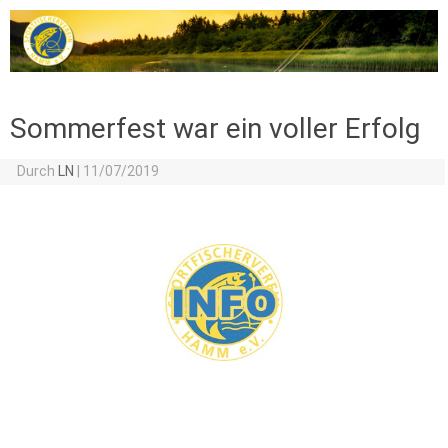
Zum Inhalt springen
Sommerfest war ein voller Erfolg
Durch
LN
|
11/07/2019