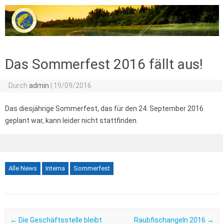
Zum Inhalt springen
Das Sommerfest 2016 fällt aus!
Durch
admin
|
19/09/2016
Das diesjährige Sommerfest, das für den 24. September 2016
geplant war, kann leider nicht stattfinden.
Alle News
Interna
Sommerfest
Post navigation
←
Die Geschäftsstelle bleibt
Raubfischangeln 2016
→