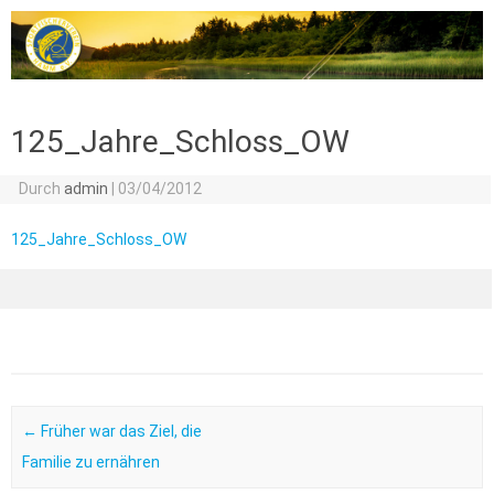
Zum Inhalt springen
125_Jahre_Schloss_OW
Durch
admin
|
03/04/2012
125_Jahre_Schloss_OW
Post navigation
←
Früher war das Ziel, die
Familie zu ernähren