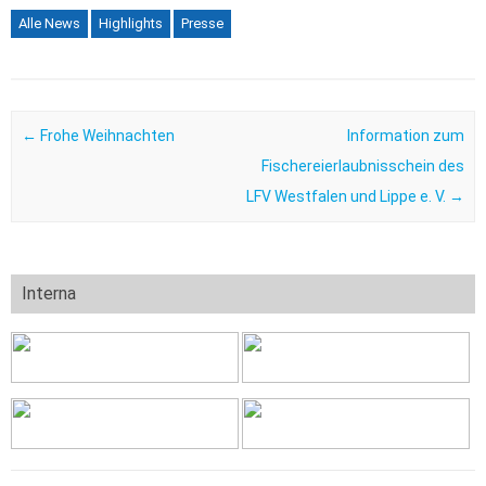
Alle News
Highlights
Presse
Post navigation
←
Frohe Weihnachten
Information zum
Fischereierlaubnisschein des
LFV Westfalen und Lippe e. V.
→
Interna