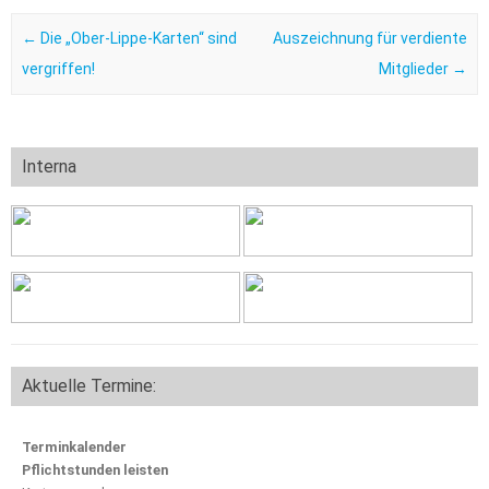
Post navigation
←
Die „Ober-Lippe-Karten“ sind
Auszeichnung für verdiente
vergriffen!
Mitglieder
→
Interna
Aktuelle Termine:
Terminkalender
Pflichtstunden leisten