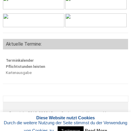
Aktuelle Termine:
Terminkalender
Pflichtstunden leisten
Kartenausgabe
Copyright 2018-2022 | Sportfischerverein Hamm e.V.
Diese Website nutzt Cookies
IMPRESSUM
|
DATENSCHUTZ
Durch die weitere Nutzung der Seite stimmst du der Verwendung
von Cookies zu.
Read More
Zustimmen